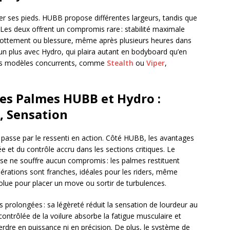
mer ses pieds. HUBB propose différentes largeurs, tandis que
 Les deux offrent un compromis rare : stabilité maximale
frottement ou blessure, même après plusieurs heures dans
st un plus avec Hydro, qui plaira autant en bodyboard qu’en
ains modèles concurrents, comme
Stealth
ou
Viper
,
es Palmes HUBB et Hydro :
, Sensation
 passe par le ressenti en action. Côté HUBB, les avantages
et du contrôle accru dans les sections critiques. Le
se ne souffre aucun compromis : les palmes restituent
lérations sont franches, idéales pour les riders, même
solue pour placer un move ou sortir de turbulences.
s prolongées : sa légèreté réduit la sensation de lourdeur au
 contrôlée de la voilure absorbe la fatigue musculaire et
erdre en puissance ni en précision. De plus, le système de