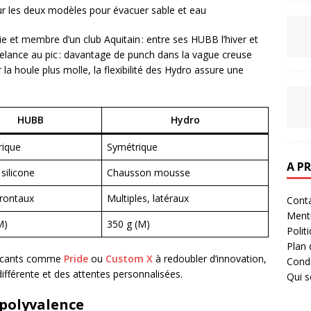
sur les deux modèles pour évacuer sable et eau
e et membre d’un club Aquitain : entre ses HUBB l’hiver et
a relance au pic : davantage de punch dans la vague creuse
 la houle plus molle, la flexibilité des Hydro assure une
HUBB
Hydro
rique
Symétrique
A P
silicone
Chausson mousse
frontaux
Multiples, latéraux
Cont
Ment
M)
350 g (M)
Polit
Plan 
bricants comme
Pride
ou
Custom X
à redoubler d’innovation,
Condi
ifférente et des attentes personnalisées.
Qui 
 polyvalence