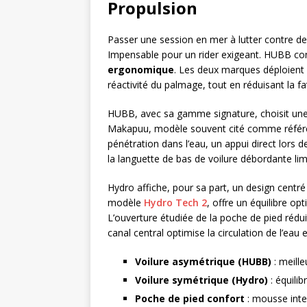
Propulsion
Passer une session en mer à lutter contre d
Impensable pour un rider exigeant. HUBB c
ergonomique
. Les deux marques déploient d
réactivité du palmage, tout en réduisant la f
HUBB, avec sa gamme signature, choisit un
Makapuu, modèle souvent cité comme référenc
pénétration dans l’eau, un appui direct lors des
la languette de bas de voilure débordante lim
Hydro affiche, pour sa part, un design centré s
modèle
Hydro Tech 2
, offre un équilibre op
L’ouverture étudiée de la poche de pied rédui
canal central optimise la circulation de l’ea
Voilure asymétrique (HUBB)
: meill
Voilure symétrique (Hydro)
: équilib
Poche de pied confort
: mousse inte