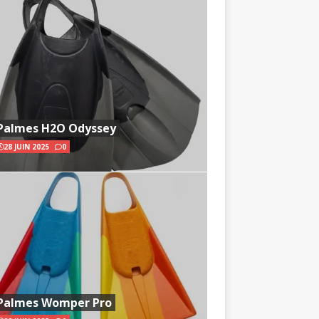
Palmes H2O Odyssey
28 JUIN 2025
0
Palmes Womper Pro