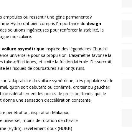
es ampoules ou ressentir une gêne permanente ?
omme Hydro ont bien compris l’importance du
design
es solutions ingénieuses pour renforcer la stabilité, la
atigue musculaire.
e
voilure asymétrique
inspirée des légendaires Churchill
e universelle pour sa propulsion. L’asymétrie favorise la
 take-off critiques, et limite la friction latérale. De surcroît,
ite les risques de courbatures sur longs runs.
ur l’adaptabilité : la voilure symétrique, très populaire sur le
timal, qu’on soit débutant ou confirmé, droitier ou gaucher.
t considérablement les points de pression, tandis que le
u et donne une sensation d’accélération constante.
eure pénétration, inspiration Makapuu
re universel, moins de rotation de cheville
rne (Hydro), revêtement doux (HUBB)