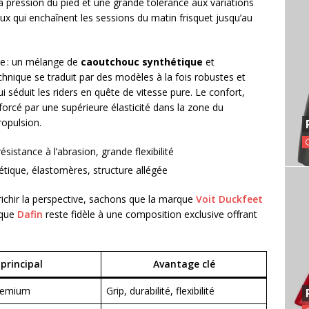
a pression du pied et une grande tolérance aux variations
x qui enchaînent les sessions du matin frisquet jusqu’au
e : un mélange de
caoutchouc synthétique
et
hnique se traduit par des modèles à la fois robustes et
 séduit les riders en quête de vitesse pure. Le confort,
renforcé par une supérieure élasticité dans la zone du
ropulsion.
istance à l’abrasion, grande flexibilité
ique, élastomères, structure allégée
nrichir la perspective, sachons que la marque
Voit Duckfeet
 que
Dafin
reste fidèle à une composition exclusive offrant
principal
Avantage clé
premium
Grip, durabilité, flexibilité