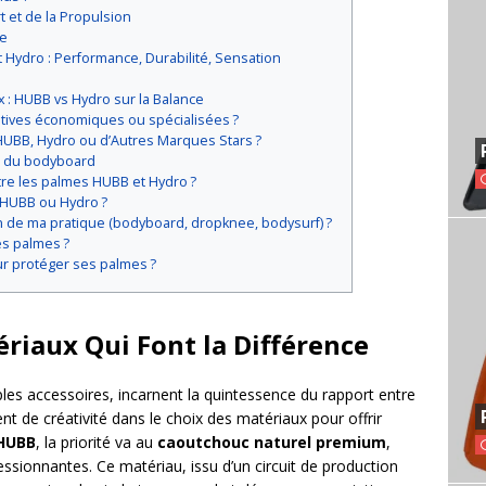
 et de la Propulsion
ce
Hydro : Performance, Durabilité, Sensation
x : HUBB vs Hydro sur la Balance
atives économiques ou spécialisées ?
 HUBB, Hydro ou d’Autres Marques Stars ?
s du bodyboard
tre les palmes HUBB et Hydro ?
 HUBB ou Hydro ?
n de ma pratique (bodyboard, dropknee, bodysurf) ?
s palmes ?
ur protéger ses palmes ?
ériaux Qui Font la Différence
les accessoires, incarnent la quintessence du rapport entre
nt de créativité dans le choix des matériaux pour offrir
HUBB
, la priorité va au
caoutchouc naturel premium
,
ressionnantes. Ce matériau, issu d’un circuit de production