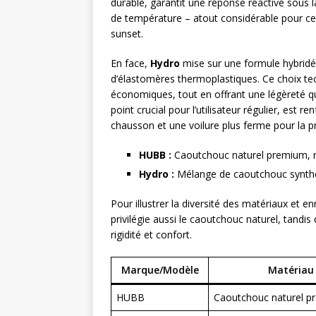
durable, garantit une réponse réactive sous l
de température – atout considérable pour ceu
sunset.
En face,
Hydro
mise sur une formule hybridé
d’élastomères thermoplastiques. Ce choix tec
économiques, tout en offrant une légèreté qui
point crucial pour l’utilisateur régulier, est 
chausson et une voilure plus ferme pour la p
HUBB :
Caoutchouc naturel premium, rés
Hydro :
Mélange de caoutchouc synthét
Pour illustrer la diversité des matériaux et e
privilégie aussi le caoutchouc naturel, tandis
rigidité et confort.
Marque/Modèle
Matériau 
HUBB
Caoutchouc naturel 