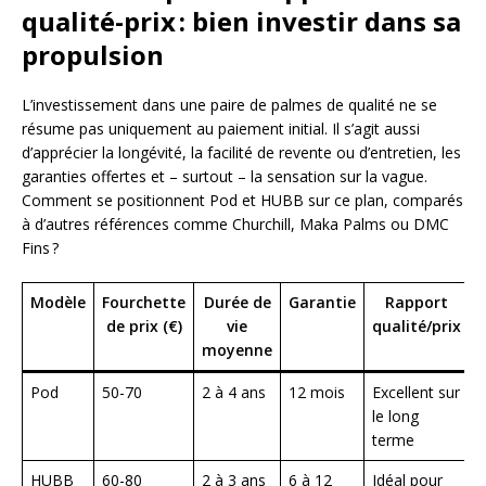
qualité-prix : bien investir dans sa
propulsion
L’investissement dans une paire de palmes de qualité ne se
résume pas uniquement au paiement initial. Il s’agit aussi
d’apprécier la longévité, la facilité de revente ou d’entretien, les
garanties offertes et – surtout – la sensation sur la vague.
Comment se positionnent Pod et HUBB sur ce plan, comparés
à d’autres références comme Churchill, Maka Palms ou DMC
Fins ?
Modèle
Fourchette
Durée de
Garantie
Rapport
de prix (€)
vie
qualité/prix
moyenne
Pod
50-70
2 à 4 ans
12 mois
Excellent sur
le long
terme
HUBB
60-80
2 à 3 ans
6 à 12
Idéal pour