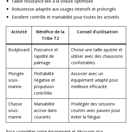
Faible résistance liée à la voilure optimisée
Robustesse adaptée aux usages intensifs et prolongés
Excellent contrôle et maniabilité pour toutes les activités
Activité
Bénéfice de la
Conseil d’utilisation
Tribe T2
Bodyboard
Puissance et
Choisir une taille ajustée et
rapidité de
utiliser avec des chaussons
palmage
confortables
Plongée
Flottabilité
Associer avec un
sous-
négative et
équipement adapté pour
marine
propulsion
meilleure efficacité
contrôlée
Chasse
Maniabilité
Privilégier des sessions
sous-
accrue dans
courtes avec pauses pour
marine
courants
éviter la fatigue
Pour compléter votre équipement et découvrir plus