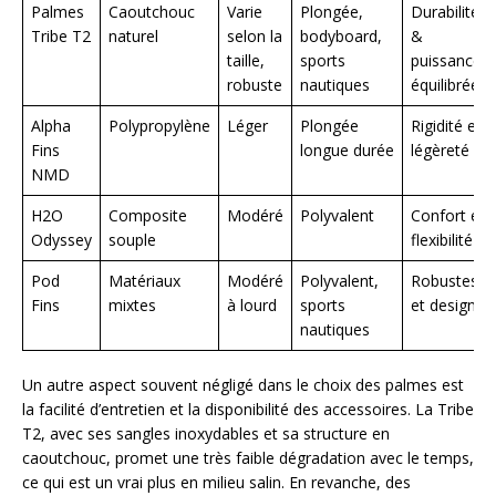
Palmes
Caoutchouc
Varie
Plongée,
Durabilité
Tribe T2
naturel
selon la
bodyboard,
&
taille,
sports
puissance
robuste
nautiques
équilibrées
Alpha
Polypropylène
Léger
Plongée
Rigidité et
Fins
longue durée
légèreté
NMD
H2O
Composite
Modéré
Polyvalent
Confort et
Odyssey
souple
flexibilité
Pod
Matériaux
Modéré
Polyvalent,
Robustesse
Fins
mixtes
à lourd
sports
et design
nautiques
Un autre aspect souvent négligé dans le choix des palmes est
la facilité d’entretien et la disponibilité des accessoires. La Tribe
T2, avec ses sangles inoxydables et sa structure en
caoutchouc, promet une très faible dégradation avec le temps,
ce qui est un vrai plus en milieu salin. En revanche, des