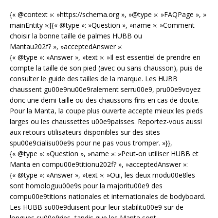
{« @context »: »https://schema.org », »@type »: »FAQPage », »
mainEntity »:[{« @type »: »Question », »name »: »Comment
choisir la bonne taille de palmes HUBB ou
Mantau202f? », »acceptedAnswer »:
{« @type »: »Answer », »text »: »Il est essentiel de prendre en
compte la taille de son pied (avec ou sans chausson), puis de
consulter le guide des tailles de la marque. Les HUBB
chaussent gu00e9nu00e9ralement serru00e9, pru00e9voyez
donc une demi-taille ou des chaussons fins en cas de doute.
Pour la Manta, la coupe plus ouverte accepte mieux les pieds
larges ou les chaussettes u00e9paisses. Reportez-vous aussi
aux retours utilisateurs disponibles sur des sites
spu00e9cialisu00e9s pour ne pas vous tromper. »}},
{« @type »: »Question », »name »: »Peut-on utiliser HUBB et
Manta en compu00e9titionu202f? », »acceptedAnswer »:
{« @type »: »Answer », »text »: »Oui, les deux modu00e8les
sont homologuu00e9s pour la majoritu00e9 des
compu00e9titions nationales et internationales de bodyboard.
Les HUBB su00e9duisent pour leur stabilitu00e9 sur de
longues su00e9ries, tandis que les Manta sont