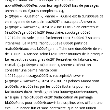
appru00e9ciu00e9es pour leur agilitu00e9 lors de passages
techniques ou figures complexes. »}},
{« @type »: »Question », »name »: »Quelle est la duru00e9e de
vie moyenne de ces palmesu202f? », »acceptedAnswer »:
{« @type »: »Answer », »text »: »Une HUBB bien entretenue
(rinu00e7age u00e0 lu2019eau claire, stockage u00e0
lu2019abri du soleil) peut facilement tenir 5 u00e0 7 saisons
intensives. La Manta, fabriquu00e9e u00e0 partir de
matu00e9riaux plus lu00e9gers, affiche une duru00e9e de vie
de 3 u00e0 4 saisons selon lu2019intensitu00e9 de la pratique.
Le respect des consignes du2019entretien du fabricant est
crucial. »}},{« @type »: »Question », »name »: »Peut-on
conseiller une palme Manta pour
lu2019apprentissageu202f? », »acceptedAnswer »:
{« @type »: »Answer », »text »: »Oui, les palmes Manta sont
tru00e8s prisu00e9es par les du00e9butants pour leur
facilitu00e9 du2019enfilage et leur lu00e9gu00e8retu00e9,
ainsi que la rapiditu00e9 du2019adaptation au palmage.
Idu00e9ales pour du00e9couvrir la discipline, elles offrent une
expu00e9rience fun et sans contrainte, que ce soit u00e0