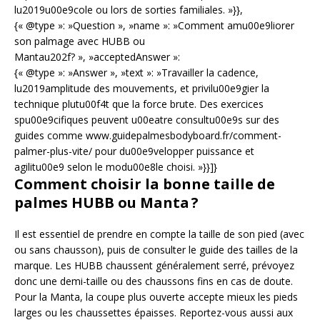
lu2019u00e9cole ou lors de sorties familiales. »}},
{« @type »: »Question », »name »: »Comment amu00e9liorer
son palmage avec HUBB ou
Mantau202f? », »acceptedAnswer »:
{« @type »: »Answer », »text »: »Travailler la cadence,
lu2019amplitude des mouvements, et privilu00e9gier la
technique plutu00f4t que la force brute. Des exercices
spu00e9cifiques peuvent u00eatre consultu00e9s sur des
guides comme www.guidepalmesbodyboard.fr/comment-
palmer-plus-vite/ pour du00e9velopper puissance et
agilitu00e9 selon le modu00e8le choisi. »}}]}
Comment choisir la bonne taille de
palmes HUBB ou Manta ?
Il est essentiel de prendre en compte la taille de son pied (avec
ou sans chausson), puis de consulter le guide des tailles de la
marque. Les HUBB chaussent généralement serré, prévoyez
donc une demi-taille ou des chaussons fins en cas de doute.
Pour la Manta, la coupe plus ouverte accepte mieux les pieds
larges ou les chaussettes épaisses. Reportez-vous aussi aux