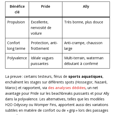
Bénéfice
Pride
Ally
clé
Propulsion
Excellente,
Très bonne, plus douce
nervosité de
voilure
Confort
Protection, anti-
Anti-crampe, chausson
long terme
frottement
large
Polyvalence
Idéale vagues
Multi-terrain, waterman
puissantes
débutant à confirmé
La preuve : certains testeurs, férus de
sports aquatiques
,
enchaînent les stages sur différents spots (Hossegor, Nazaré,
Maroc) et rapportent, via
des analyses dédiées
, un net
avantage pour Pride sur les beachbreaks puissants et pour Ally
dans la polyvalence. Les alternatives, telles que les modèles
H2O Odyssey ou Womper Fins, apportent aussi des variations
subtiles en matière de confort ou de « grip » lors des passages